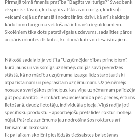
Pirmajā tēmā finanšu pratība “Bagāts vai turīgs?” Swedbank
eksperts stāstīja, kā bagāts atšķiras no turīga, kādi soļi
veicami ceļā uz finansiāli nodrošinātu dzīvi, kā arī skaidroja,
kādu lomu turīguma veidošanā ir finanšu ieguldījumiem.
Skolēniem tika dots patstāvīgais uzdevums, sadalīties pāros
un pāris minūtes diskutēt, ko domā katrs no iesaistītajiem.
Nākošā sadaļa bija veltīta “Uzņēmējdarbības principiem”,
kurā jauns un veiksmīgs uzņēmējs dalījās savā pieredzes
stāstā, kā no mācību uzņēmuma izauga līdz starptautiski
atpazīstamam un pieprasītam uzņēmumam. Uzņēmēmējs
nosauca svarīgākos principus, kas viņa uzņēmumam palīdzēja
gūt popularitāti. Pirmkārt nepieciešamība pēc preces, ērtums
lietošanā, daudz lietotāju, individuāla pieeja. Viņš radīja ļoti
specifisku produktu – apsorbējošu pretslīdes rokturi hoheja
nūjai. Pašreiz uzņēmums jau nodrošina šos rokturus arī
tenisam un lakrosam.
Ik pa laikam skolēni pieslēdzās tiešsaistes balsošanas