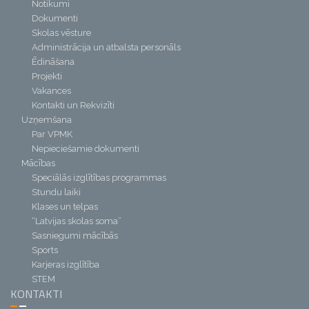
Notikumi
Dokumenti
Skolas vēsture
Administrācija un atbalsta personāls
Ēdināšana
Projekti
Vakances
Kontakti un Rekvizīti
Uzņemšana
Par VPMK
Nepieciešamie dokumenti
Mācības
Speciālās izglītības programmas
Stundu laiki
Klases un telpas
“Latvijas skolas soma”
Sasniegumi mācībās
Sports
Karjeras izglītība
STEM
KONTAKTI