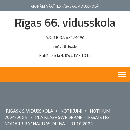
Skip
AICINĀM MĀCĪTIES RĪGAS 66. VIDUSSKOLĀ!
to
content
Rīgas 66. vidusskola
67334007, 67474496
r66vs@riga.lv
Katrīnas iela 4, Rīga, LV - 1045
RĪGAS 66. VIDUSSKOLA
>
NOTIKUMI
>
NOTIKUMI
2024/2025
>
11.A KLASE SWEDBANK TIEŠSAISTES
NODARBĪBĀ “NAUDAS DIENA” – 31.10.2024.