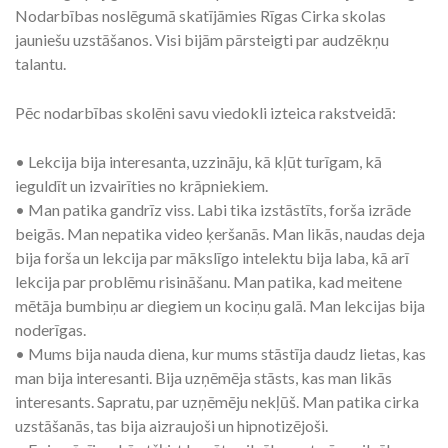
Nodarbības noslēgumā skatījāmies Rīgas Cirka skolas
jauniešu uzstāšanos. Visi bijām pārsteigti par audzēkņu
talantu.
Pēc nodarbības skolēni savu viedokli izteica rakstveidā:
• Lekcija bija interesanta, uzzināju, kā kļūt turīgam, kā
ieguldīt un izvairīties no krāpniekiem.
• Man patika gandrīz viss. Labi tika izstāstīts, forša izrāde
beigās. Man nepatika video ķeršanās. Man likās, naudas deja
bija forša un lekcija par mākslīgo intelektu bija laba, kā arī
lekcija par problēmu risināšanu. Man patika, kad meitene
mētāja bumbiņu ar diegiem un kociņu galā. Man lekcijas bija
noderīgas.
• Mums bija nauda diena, kur mums stāstīja daudz lietas, kas
man bija interesanti. Bija uzņēmēja stāsts, kas man likās
interesants. Sapratu, par uzņēmēju nekļūš. Man patika cirka
uzstāšanās, tas bija aizraujoši un hipnotizējoši.