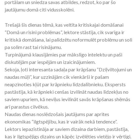
portālam un sniedza savas atbildes, redzot, ko par šo
jautājumu domā citi vidusskolēni.
Trešajā šīs dienas tēmā, kas veltīta kritiskajai domāšanai
“Domā un risini problēmas”, lektore stāstīja, cik svarīga ir
kritiskā domāšana, lai palīdzētu noformulēt problēmu un soli
pa solim rast tai risinājumu.
Turpinājumā klausījāmies par mākslīgo intelektu un paši
diskutējām par iespējām un izaicinājumiem.
Sekoja, ļoti interesanta sadaļa par krāpšanu “Dziļviltojumi un
naudas mūļi”, kur uzzinājām cik vienkārši ir pašam
neapzinoties kļūt par krāpnieku līdzdalībnieku. Ekspersts
pastāstīja, kā krāpnieki cenšas izvilināt naudas līdzekļus no
saviem upuriem, kā neviļus ievilināt savās krāpšanas shēmās
arī parastus cilvēkus.
Naudas dienas noslēdzošais jautājums par aprites
ekonomikas “ilgtspējību, kas ir vairāk nekā tendence”.
Lektors iepazīstināja ar saviem dizaina darbiem, pastāstīja,
kas ir ilgtspējīgs dizains un kāpēc izvēlēties vietējo ir vērtīgi.