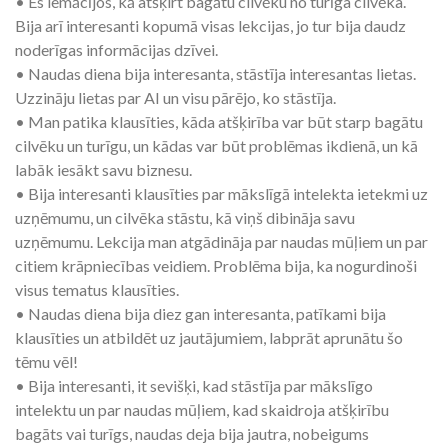
• Es iemācījos, kā atšķirt bagātu cilvēku no turīga cilvēka.
Bija arī interesanti kopumā visas lekcijas, jo tur bija daudz
noderīgas informācijas dzīvei.
• Naudas diena bija interesanta, stāstīja interesantas lietas.
Uzzināju lietas par AI un visu pārējo, ko stāstīja.
• Man patika klausīties, kāda atšķirība var būt starp bagātu
cilvēku un turīgu, un kādas var būt problēmas ikdienā, un kā
labāk iesākt savu biznesu.
• Bija interesanti klausīties par mākslīgā intelekta ietekmi uz
uzņēmumu, un cilvēka stāstu, kā viņš dibināja savu
uzņēmumu. Lekcija man atgādināja par naudas mūļiem un par
citiem krāpniecības veidiem. Problēma bija, ka nogurdinoši
visus tematus klausīties.
• Naudas diena bija diez gan interesanta, patīkami bija
klausīties un atbildēt uz jautājumiem, labprāt aprunātu šo
tēmu vēl!
• Bija interesanti, it sevišķi, kad stāstīja par mākslīgo
intelektu un par naudas mūļiem, kad skaidroja atšķirību
bagāts vai turīgs, naudas deja bija jautra, nobeigums