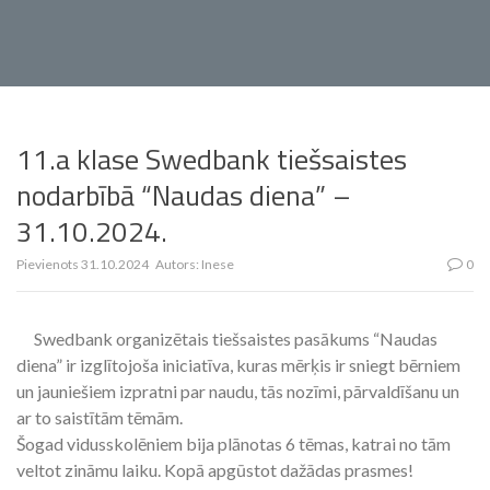
11.a klase Swedbank tiešsaistes
nodarbībā “Naudas diena” –
31.10.2024.
Pievienots
31.10.2024
Autors:
Inese
0
Swedbank organizētais tiešsaistes pasākums “Naudas
diena” ir izglītojoša iniciatīva, kuras mērķis ir sniegt bērniem
un jauniešiem izpratni par naudu, tās nozīmi, pārvaldīšanu un
ar to saistītām tēmām.
Šogad vidusskolēniem bija plānotas 6 tēmas, katrai no tām
veltot zināmu laiku. Kopā apgūstot dažādas prasmes!