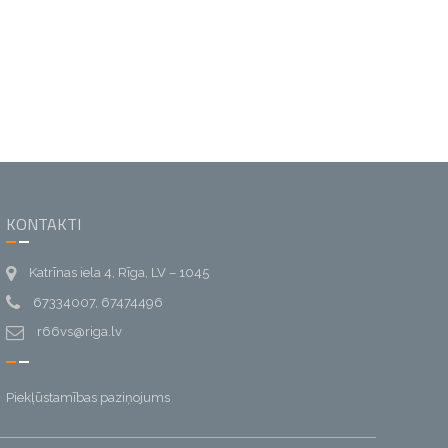
KONTAKTI
Katrīnas iela 4, Rīga, LV – 1045
67334007, 67474496
r66vs@riga.lv
Piekļūstamības paziņojums