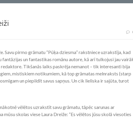
iži
že. Savu pirmo grāmatu “Pūķa dziesma” rakstniece uzrakstīja, kad
 fantāzijas un fantastikas romānu autore, kā arī tulkojusi jau vairā
 redaktore. Tikšanās laiks paskrēja nemanot – tik interesanti bija
aigiem, mistiskiem notikumiem, kā top grāmatas melnraksts (starp
drosmīgam un piepildīt savus sapņus. Un cik lieliska ir sajūta, turot
ai nākotnē vēlētos uzrakstīt savu grāmatu, tāpēc sarunas ar
na mūsu skolas viese Laura Dreiže: “Es vēlētos jūsu skolā viesoties