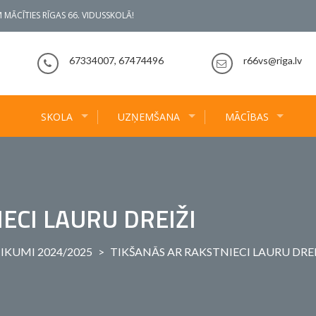
 MĀCĪTIES RĪGAS 66. VIDUSSKOLĀ!
67334007, 67474496
r66vs@riga.lv
SKOLA
UZŅEMŠANA
MĀCĪBAS
ECI LAURU DREIŽI
IKUMI 2024/2025
>
TIKŠANĀS AR RAKSTNIECI LAURU DREI