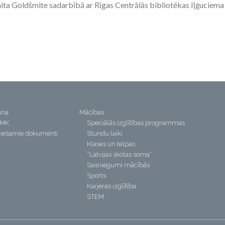
ita Goldšmite sadarbībā ar Rīgas Centrālās bibliotēkas Iļģuciema
ana
Mācības
PMK
Speciālās izglītības programmas
iešamie dokumenti
Stundu laiki
Klases un telpas
“Latvijas skolas soma”
Sasniegumi mācībās
Sports
Karjeras izglītība
STEM