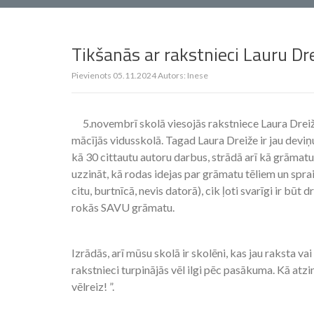
Tikšanās ar rakstnieci Lauru Dre
Pievienots
05.11.2024
Autors:
Inese
5.novembrī skolā viesojās rakstniece Laura Drei
mācījās vidusskolā. Tagad Laura Dreiže ir jau deviņu
kā 30 cittautu autoru darbus, strādā arī kā grāmatu
uzzināt, kā rodas idejas par grāmatu tēliem un spr
citu, burtnīcā, nevis datorā), cik ļoti svarīgi ir būt 
rokās SAVU grāmatu.
Izrādās, arī mūsu skolā ir skolēni, kas jau raksta v
rakstnieci turpinājās vēl ilgi pēc pasākuma. Kā atzi
vēlreiz! ”.