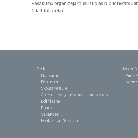
Pasākumu organizēja mūsu skolas bibliotekārs San
filialbibliotēku.
Skola
Uzņemš
Notikumi
Par V
Dokumenti
Nepiec
Skolas vēsture
Administrācija un atbalsta personāls
Ēdināšana
Projekti
Vakances
Kontakti un Rekvizīti