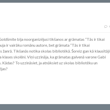
Goldšmite bija noorganizējusi tikšanos ar grāmatas “Tās ir tikai
auja ir vairāku romānu autore, bet grāmata “Tās ir tikai
s žanrā. Tikšanās notika skolas bibliotēkā. Šoreiz gan kā klausītāji
n 5.a klases skolēni. Viņi uzzināja, ka grāmatas galvenā varone Gabi
s. Kādas? To uzzināsiet, ja atnāksiet uz skolas bibliotēku un
ējas?