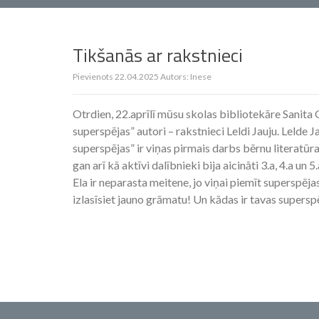
Tikšanās ar rakstnieci
Pievienots
22.04.2025
Autors:
Inese
Otrdien, 22.aprīlī mūsu skolas bibliotekāre Sanita 
superspējas” autori – rakstnieci Leldi Jauju. Lelde J
superspējas” ir viņas pirmais darbs bērnu literatūra
gan arī kā aktīvi dalībnieki bija aicināti 3.a, 4.a u
Ela ir neparasta meitene, jo viņai piemīt superspēja
izlasīsiet jauno grāmatu! Un kādas ir tavas supersp