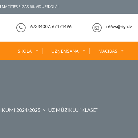
 MĀCĪTIES RĪGAS 66. VIDUSSKOLĀ!
67334007, 67474496
r66vs@riga.lv
SKOLA
UZŅEMŠANA
MĀCĪBAS
IKUMI 2024/2025
>
UZ MŪZIKLU “KLASE”