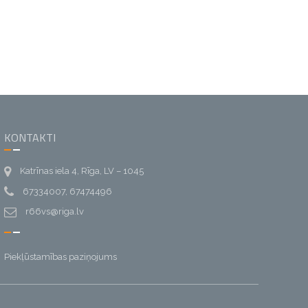
KONTAKTI
Katrīnas iela 4, Rīga, LV – 1045
67334007, 67474496
r66vs@riga.lv
Piekļūstamības paziņojums