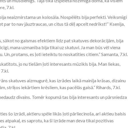
sants un mūsdienīgs. Tajā tika izspēlēta nozīmīga doma, ka visiem
e, 7.kl.
 bija neaizmirstama un kolosāla. Nospēlēts bija perfekti. Veiksmīgi
par to nav jāuztraucas, un citus tā dēļ apcelt nedrīkst!” Ksenija,
ss, sākot no gaismas efektiem līdz pat skatuves dekorācijām, bija
aicīgi, mana uzmanība bija tikai uz skatuvi. Ja man būs vēl viena
šu. Un, protams, es ļoti ieteiktu to noskatīties citiem.” Samanta, 7.kl.
katītots, jo nu tiešām ļoti interesants mūzikls bija. Man liekas,
7.kl.
rāns skatuves aizmugurē, kas izrādes laikā mainīja krāsas, dizainu
ām, striķos iekārtiem krēsliem, kas pacēlās gaisā.” Rihards, 7.kl.
s nedaudz dīvains. Tomēr kopumā tas bija interesants un pārsniedza
ies šo izrādi, aktieru spēle likās ļoti pārliecinoša, arī aktieu balsis
es atpakaļ, es saprotu, ka šī izrāde man deva tikai pozitīvas
ja, 7.kl.