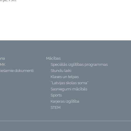
ana
Mācības
PMK
Speciālās izglītības programmas
iešamie dokumenti
Stundu laiki
Klases un telpas
“Latvijas skolas soma”
Sasniegumi mācībās
Sports
Karjeras izglītība
STEM