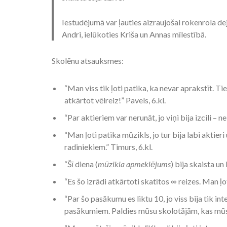
Iestudējumā var ļauties aizraujošai rokenrola de
Andri, ielūkoties Kriša un Annas mīlestībā.
Skolēnu atsauksmes:
“Man viss tik ļoti patika, ka nevar aprakstīt. Ti
atkārtot vēlreiz!” Pavels, 6.kl.
“Par aktieriem var nerunāt, jo viņi bija izcili – ne 
“Man ļoti patika mūzikls, jo tur bija labi aktier
radiniekiem.” Timurs, 6.kl.
“Šī diena (
mūzikla apmeklējums
) bija skaista un 
“Es šo izrādi atkārtoti skatītos ∞ reizes. Man ļot
“Par šo pasākumu es liktu 10, jo viss bija tik 
pasākumiem. Paldies mūsu skolotājām, kas mūs a