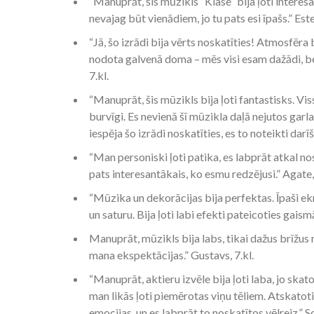
“Manuprāt, šis mūzikls “Klase” bija ļoti intere
nevajag būt vienādiem, jo tu pats esi īpašs.” Ester
“Jā, šo izrādi bija vērts noskatīties! Atmosfēra
nodota galvenā doma – mēs visi esam dažādi, bet 
7.kl.
“Manuprāt, šis mūzikls bija ļoti fantastisks. Vi
burvīgi. Es nevienā šī mūzikla daļā nejutos garl
iespēja šo izrādi noskatīties, es to noteikti darī
“Man personiski ļoti patika, es labprāt atkal nos
pats interesantākais, ko esmu redzējusi.” Agate, 
“Mūzika un dekorācijas bija perfektas. Īpaši ek
un saturu. Bija ļoti labi efekti pateicoties gaism
Manuprāt, mūzikls bija labs, tikai dažus brīžu
mana ekspektācijas.” Gustavs, 7.kl.
“Manuprāt, aktieru izvēle bija ļoti laba, jo skatot
man likās ļoti piemērotas viņu tēliem. Atskatoti
emocijas, un es labprāt to noskatītos vēlreiz.” Sof