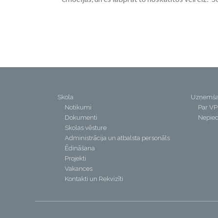
Skola
Uzņemš
Notikumi
Par V
Dokumenti
Nepiec
Skolas vēsture
Administrācija un atbalsta personāls
Ēdināšana
Projekti
Vakances
Kontakti un Rekvizīti