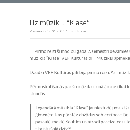
Uz mūziklu “Klase”
Pievienots
24.01.2025
Autors:
Inese
Pirmo reizi šī mācību gada 2. semestrī devāmies 
mūzikls “Klase” VEF Kultūras pilī. Mūziklu apmeklēja 
Daudzi VEF Kultūras pilī bija pirmo reizi. Arī mūzik
Pēc noskatīšanās par šo mūziklu runājām ne tikai kl
stundās.
Leģendārā mūzikla “Klase” jauniestudējums stā
ģimenēm, kas pārstāv dažādus sabiedrības slāņus
pasaulē, meklē, šaubies un atrodi pareizo ceļu. I
skaistu šajā dzīvē!