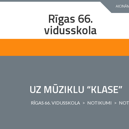
Skip
AICINĀM
to
Rīgas 66.
content
vidusskola
UZ MŪZIKLU “KLASE”
RĪGAS 66. VIDUSSKOLA
>
NOTIKUMI
>
NOT