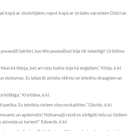
jai kopā ar skolotājiem, repot kopā ar izrādes varoņiem Didzi un
e pusaudži (
aktieri, kas tēlo pusaudžus
) bija tik talantīgi! Gribētos
tikai kā tēloja, bet arī viņu balsis bija kā eņģeļiem.” Kitija, 6.kl.
i un dziesmas. Es labprāt aizietu vēlreiz un ieteiktu draugiem un
brīnišķīga.” Kristiāna, 6.kl.
i patika. Es ieteiktu visiem viņu noskatīties.” Dāvids, 6.kl.
interesants un apdomāts! Nākamajā reizē es obligāti iešu uz šādiem
izveda uz turieni!” Edvards, 6.kl.