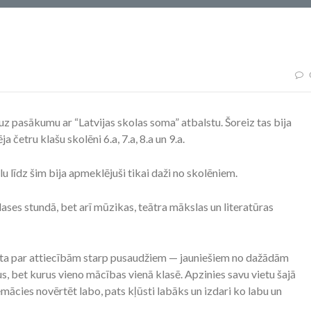
uz pasākumu ar “Latvijas skolas soma” atbalstu. Šoreiz tas bija
četru klašu skolēni 6.a, 7.a, 8.a un 9.a.
lu līdz šim bija apmeklējuši tikai daži no skolēniem.
ases stundā, bet arī mūzikas, teātra mākslas un literatūras
sta par attiecībām starp pusaudžiem — jauniešiem no dažādām
, bet kurus vieno mācības vienā klasē. Apzinies savu vietu šajā
emācies novērtēt labo, pats kļūsti labāks un izdari ko labu un