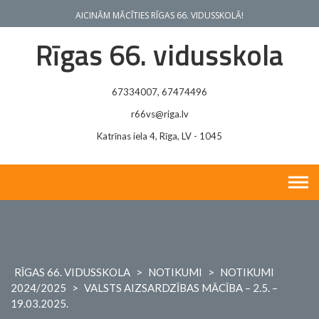
Skip
AICINĀM MĀCĪTIES RĪGAS 66. VIDUSSKOLĀ!
to
content
Rīgas 66. vidusskola
67334007, 67474496
r66vs@riga.lv
Katrīnas iela 4, Rīga, LV - 1045
RĪGAS 66. VIDUSSKOLA
>
NOTIKUMI
>
NOTIKUMI
2024/2025
>
VALSTS AIZSARDZĪBAS MĀCĪBA – 2.5. –
19.03.2025.