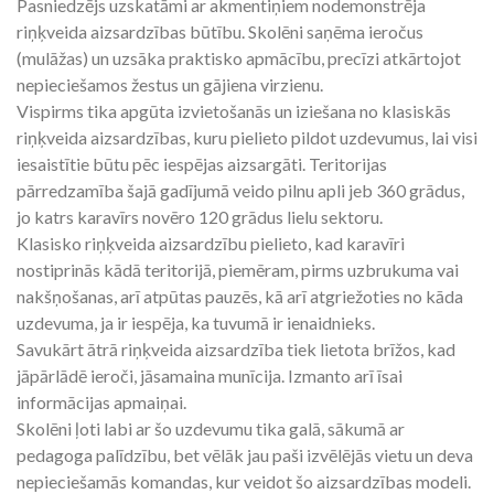
Pasniedzējs uzskatāmi ar akmentiņiem nodemonstrēja
riņķveida aizsardzības būtību. Skolēni saņēma ieročus
(mulāžas) un uzsāka praktisko apmācību, precīzi atkārtojot
nepieciešamos žestus un gājiena virzienu.
Vispirms tika apgūta izvietošanās un iziešana no klasiskās
riņķveida aizsardzības, kuru pielieto pildot uzdevumus, lai visi
iesaistītie būtu pēc iespējas aizsargāti. Teritorijas
pārredzamība šajā gadījumā veido pilnu apli jeb 360 grādus,
jo katrs karavīrs novēro 120 grādus lielu sektoru.
Klasisko riņķveida aizsardzību pielieto, kad karavīri
nostiprinās kādā teritorijā, piemēram, pirms uzbrukuma vai
nakšņošanas, arī atpūtas pauzēs, kā arī atgriežoties no kāda
uzdevuma, ja ir iespēja, ka tuvumā ir ienaidnieks.
Savukārt ātrā riņķveida aizsardzība tiek lietota brīžos, kad
jāpārlādē ieroči, jāsamaina munīcija. Izmanto arī īsai
informācijas apmaiņai.
Skolēni ļoti labi ar šo uzdevumu tika galā, sākumā ar
pedagoga palīdzību, bet vēlāk jau paši izvēlējās vietu un deva
nepieciešamās komandas, kur veidot šo aizsardzības modeli.