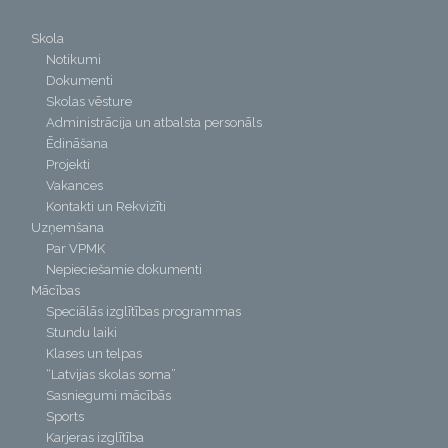
Skola
Notikumi
Dokumenti
Skolas vēsture
Administrācija un atbalsta personāls
Ēdināšana
Projekti
Vakances
Kontakti un Rekvizīti
Uzņemšana
Par VPMK
Nepieciešamie dokumenti
Mācības
Speciālās izglītības programmas
Stundu laiki
Klases un telpas
“Latvijas skolas soma”
Sasniegumi mācībās
Sports
Karjeras izglītība