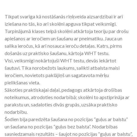
Tikpat svarīga kā nostāšanās riņķveida aizsardzībai ir arī
iziešana no tās, ko arī skolēni apguva tikpat veiksmīgi.
Turpinājumā klases telpā skolēni atkārtoja teoriju par drošu
apiešanos ar ieročiem un šaušanu ar pneimatiku. Jauca un
salika ieročus, kā arī nosauca ieroču detaļas. Katrs, pirms
došanās uz praktisko šaušanu, kārtoja WHT testu.
Visi, veiksmīgi nokārtojuši WHT testu, devās iekārtot
šautuvi. Tika norobežots laukums, salikti atbalsta maisi
ieročiem, novietots paklājiņš un sagatavota mērķu
pielikšanas vieta.
Sākoties praktiskajai daļai, pedagogs atkārtoja drošības
noteikumus, atrodoties nodarbībā; skolēni to apstiprināja ar
parakstu un, sadaloties divās grupās, uzsāka praktisko
nodarbību.
Šodien bija paredzēta šaušana no pozīcijas “guļus ar balstu”
un šaušana no pozīcijas “guļus bez balsta”. Nodarbības
sasniedzamais rezultāts – šaujot no pozīcijas “guļus ar balstu”,