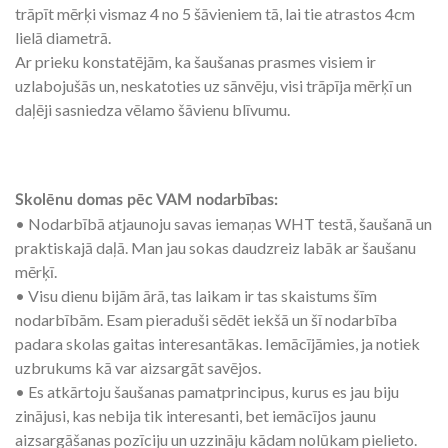
trāpīt mērķi vismaz 4 no 5 šāvieniem tā, lai tie atrastos 4cm
lielā diametrā.
Ar prieku konstatējām, ka šaušanas prasmes visiem ir
uzlabojušās un, neskatoties uz sānvēju, visi trāpīja mērķī un
daļēji sasniedza vēlamo šāvienu blīvumu.
Skolēnu domas pēc VAM nodarbības:
• Nodarbībā atjaunoju savas iemaņas WHT testā, šaušanā un
praktiskajā daļā. Man jau sokas daudzreiz labāk ar šaušanu
mērķī.
• Visu dienu bijām ārā, tas laikam ir tas skaistums šīm
nodarbībām. Esam pieraduši sēdēt iekšā un šī nodarbība
padara skolas gaitas interesantākas. Iemācījāmies, ja notiek
uzbrukums kā var aizsargāt savējos.
• Es atkārtoju šaušanas pamatprincipus, kurus es jau biju
zinājusi, kas nebija tik interesanti, bet iemācījos jaunu
aizsargāšanas pozīciju un uzzināju kādam nolūkam pielieto.