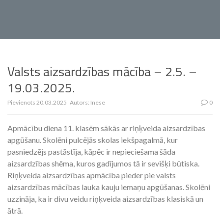
Valsts aizsardzības mācība – 2.5. –
19.03.2025.
Pievienots
20.03.2025
Autors:
Inese
0
Apmācību diena 11. klasēm sākās ar riņķveida aizsardzības
apgūšanu. Skolēni pulcējās skolas iekšpagalmā, kur
pasniedzējs pastāstīja, kāpēc ir nepieciešama šāda
aizsardzības shēma, kuros gadījumos tā ir sevišķi būtiska.
Riņķveida aizsardzības apmācība pieder pie valsts
aizsardzības mācības lauka kauju iemaņu apgūšanas. Skolēni
uzzināja, ka ir divu veidu riņķveida aizsardzības klasiskā un
ātrā.