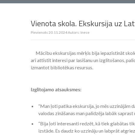
Vienota skola. Ekskursija uz Lat
Pievienots
20.11.2024
Autors:
Inese
Mācību ekskursijas mērķis bija iepazīstināt skolē
arī attīstīt interesi par lasīšanu un izglītošanos, p
izmantot bibliotēkas resursus.
Izglītojamo atsauksmes:
“Man ļoti patika ekskursija, jo mēs uzzinājām d
valodas zināšanas man palīdzēja labāk saprast u
“Bija ļoti interesanti redzēt, kā tiek glabātas 
izstāde. Es daudz ko uzzināju un labprāt atgriez