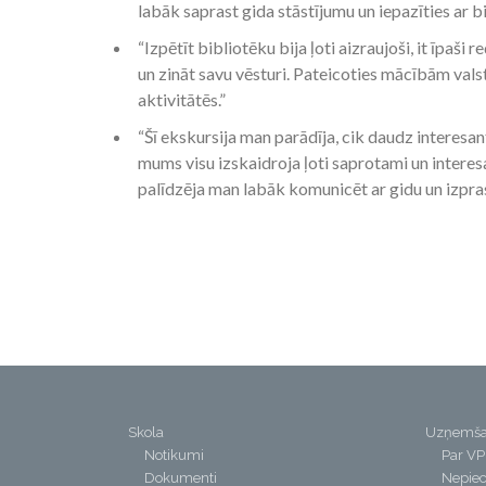
labāk saprast gida stāstījumu un iepazīties ar b
“Izpētīt bibliotēku bija ļoti aizraujoši, it īpaši 
un zināt savu vēsturi. Pateicoties mācībām valst
aktivitātēs.”
“Šī ekskursija man parādīja, cik daudz interesan
mums visu izskaidroja ļoti saprotami un interesa
palīdzēja man labāk komunicēt ar gidu un izpras
Skola
Uzņemš
Notikumi
Par V
Dokumenti
Nepiec