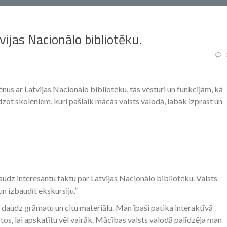
vijas Nacionālo bibliotēku.
nus ar Latvijas Nacionālo bibliotēku, tās vēsturi un funkcijām, kā
alīdzot skolēniem, kuri pašlaik mācās valsts valodā, labāk izprast un
audz interesantu faktu par Latvijas Nacionālo bibliotēku. Valsts
n izbaudīt ekskursiju.”
tik daudz grāmatu un citu materiālu. Man īpaši patika interaktīvā
tos, lai apskatītu vēl vairāk. Mācības valsts valodā palīdzēja man