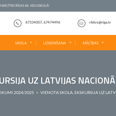
 MĀCĪTIES RĪGAS 66. VIDUSSKOLĀ!
67334007, 67474496
r66vs@riga.lv
SKOLA
UZŅEMŠANA
MĀCĪBAS
URSIJA UZ LATVIJAS NACIONĀ
IKUMI 2024/2025
>
VIENOTA SKOLA. EKSKURSIJA UZ LAT