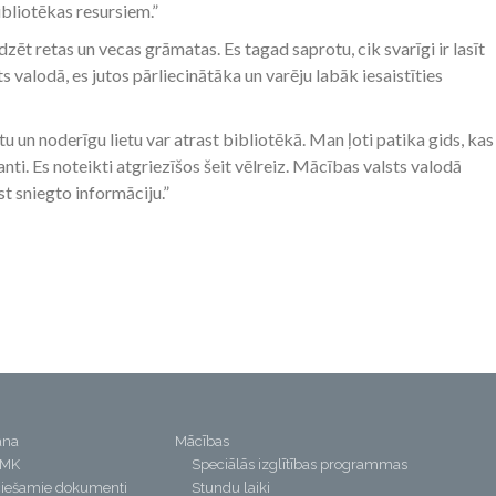
ibliotēkas resursiem.”
redzēt retas un vecas grāmatas. Es tagad saprotu, cik svarīgi ir lasīt
s valodā, es jutos pārliecinātāka un varēju labāk iesaistīties
tu un noderīgu lietu var atrast bibliotēkā. Man ļoti patika gids, kas
nti. Es noteikti atgriezīšos šeit vēlreiz. Mācības valsts valodā
t sniegto informāciju.”
ana
Mācības
PMK
Speciālās izglītības programmas
iešamie dokumenti
Stundu laiki