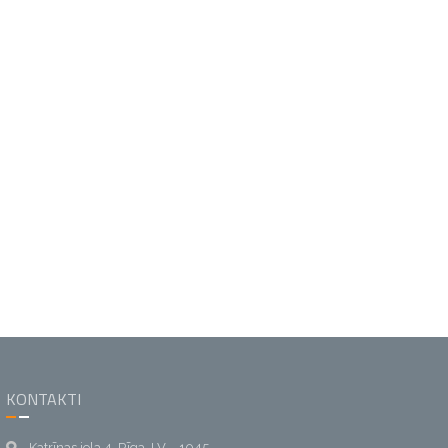
KONTAKTI
Katrīnas iela 4, Rīga, LV – 1045