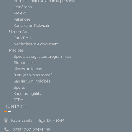
Administrācija un atbalsta personāls
Ēdināšana
Projekti
Vakances
Kontakti un Rekvizīti
Uzņemšana
Par VPMK
Nepieciešamie dokumenti
Mācības
Speciālās izglītības programmas
Stundu laiki
Klases un telpas
“Latvijas skolas soma”
Sasniegumi mācībās
Sports
Karjeras izglītība
STEM
KONTAKTI
Katrīnas iela 4, Rīga, LV – 1045
67334007, 67474496