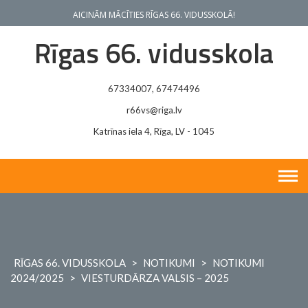
Skip
AICINĀM MĀCĪTIES RĪGAS 66. VIDUSSKOLĀ!
to
content
Rīgas 66. vidusskola
67334007, 67474496
r66vs@riga.lv
Katrīnas iela 4, Rīga, LV - 1045
RĪGAS 66. VIDUSSKOLA
>
NOTIKUMI
>
NOTIKUMI
2024/2025
>
VIESTURDĀRZA VALSIS – 2025