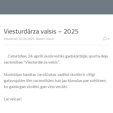
Viesturdārza valsis – 2025
Pievienots
23.04.2025
Autors:
Inese
0
Ceturtdien, 24. aprīlī skolā notiks gadskārtējās sporta deju
sacensības “Viesturdārza valsis”.
Skolotājas Sandras Jaroščukas vadībā skolēni ir cītīgi
gatavojušies šīm sacensībām, kas jau kļuvušas par svētkiem,
ko gaida gan skolēni, gan viņu vecāki.
Lai veicas!