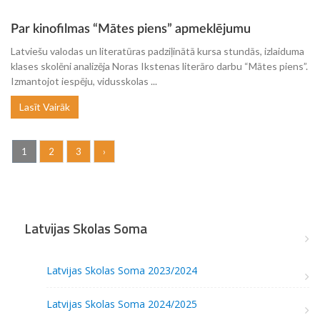
Par kinofilmas “Mātes piens” apmeklējumu
Latviešu valodas un literatūras padziļinātā kursa stundās, izlaiduma
klases skolēni analizēja Noras Ikstenas literāro darbu “Mātes piens”.
Izmantojot iespēju, vidusskolas ...
Lasīt Vairāk
1
2
3
›
Latvijas Skolas Soma
Latvijas Skolas Soma 2023/2024
Latvijas Skolas Soma 2024/2025