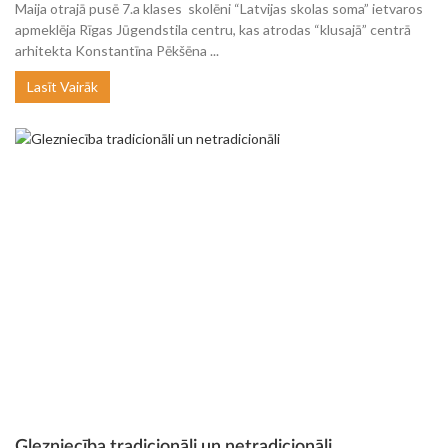
Maija otrajā pusē 7.a klases skolēni “Latvijas skolas soma” ietvaros
apmeklēja Rīgas Jūgendstila centru, kas atrodas “klusajā” centrā
arhitekta Konstantīna Pēkšēna ...
Lasīt Vairāk
Glezniecība tradicionāli un netradicionāli