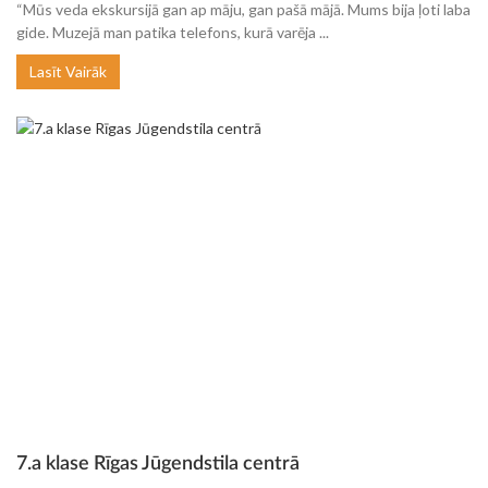
“Mūs veda ekskursijā gan ap māju, gan pašā mājā. Mums bija ļoti laba
gide. Muzejā man patika telefons, kurā varēja ...
Lasīt Vairāk
7.a klase Rīgas Jūgendstila centrā