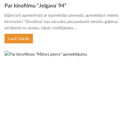
Par kinofilmu “Jelgava`94”
Bijām ļoti apmierināti ar iepriekšējo pieredzi, apmeklējot nelielo
kinoteātri “KinoBize”, kas atrodas piecpadsmit minūšu gājiena
attālumā no skolas, tāpēc izvēlējāmies ...
Lasīt Vairāk