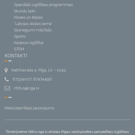
Speciālās izglītības programmas
Stundu laiki
Klases un telpas
“Latvijas skolas soma”
Sasniegumi mācībās
Sports
Karjeras izglītība
STEM
KONTAKTI
Katrīnas iela 4, Rīga, LV – 1045
67334007, 67474496
r66vs@riga.lv
Piekļūstamības paziņojums
Tīmekļvietne r66vs.riga.lv atrodas Rīgas valstspilsētas pašvaldības Izglītības,