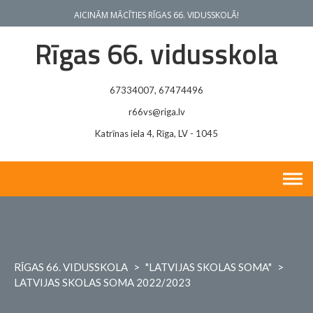
Skip
AICINĀM MĀCĪTIES RĪGAS 66. VIDUSSKOLĀ!
to
content
Rīgas 66. vidusskola
67334007, 67474496
r66vs@riga.lv
Katrīnas iela 4, Rīga, LV - 1045
RĪGAS 66. VIDUSSKOLA
>
"LATVIJAS SKOLAS SOMA"
>
LATVIJAS SKOLAS SOMA 2022/2023