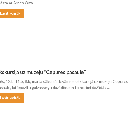
āsta ar Ārnes Oita ...
Lasīt Vairāk
kskursija uz muzeju “Cepures pasaule”
ēs, 12.b, 11.b, 8.b, marta sākumā devāmies ekskursijā uz muzeju Cepures
asaule, lai iepazītu galvassegu dažādību un to nozīmi dažādās ...
Lasīt Vairāk