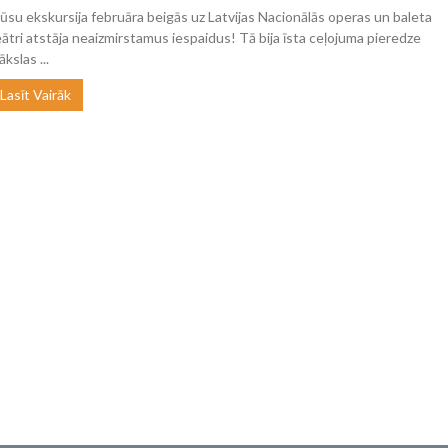
ūsu ekskursija februāra beigās uz Latvijas Nacionālās operas un baleta
eātri atstāja neaizmirstamus iespaidus! Tā bija īsta ceļojuma pieredze
kslas ...
Lasīt Vairāk