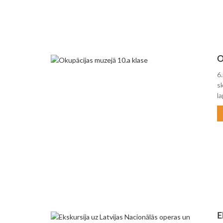
O
6
s
l
E