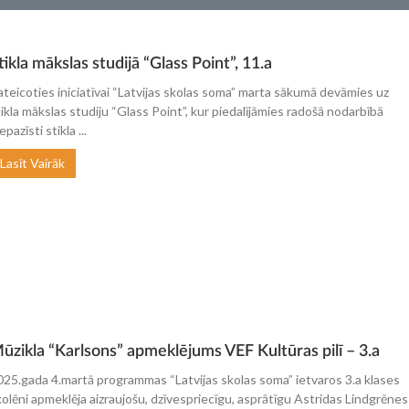
tikla mākslas studijā “Glass Point”, 11.a
ateicoties iniciatīvai “Latvijas skolas soma” marta sākumā devāmies uz
tikla mākslas studiju “Glass Point”, kur piedalījāmies radošā nodarbībā
epazīsti stikla ...
Lasīt Vairāk
ūzikla “Karlsons” apmeklējums VEF Kultūras pilī – 3.a
025.gada 4.martā programmas “Latvijas skolas soma” ietvaros 3.a klases
kolēni apmeklēja aizraujošu, dzīvespriecīgu, asprātīgu Astridas Lindgrēnes