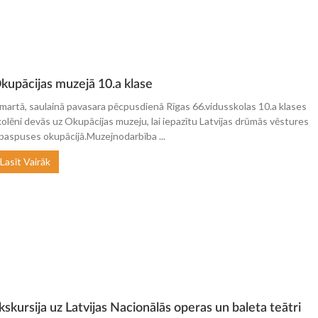
kupācijas muzejā 10.a klase
.martā, saulainā pavasara pēcpusdienā Rīgas 66.vidusskolas 10.a klases
kolēni devās uz Okupācijas muzeju, lai iepazītu Latvijas drūmās vēstures
apaspuses okupācijā.Muzejnodarbība ...
Lasīt Vairāk
kskursija uz Latvijas Nacionālās operas un baleta teātri