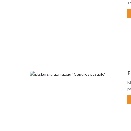
st
E
M
p