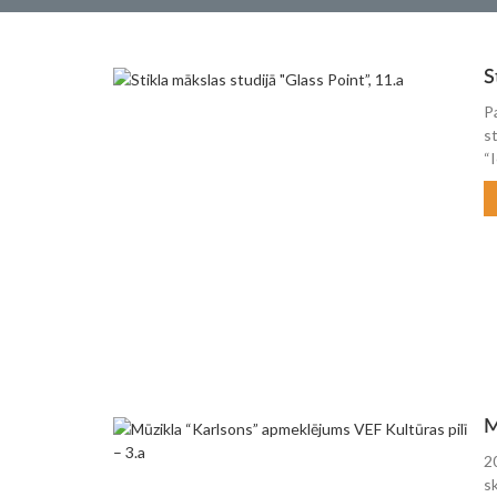
S
P
s
“I
M
2
s